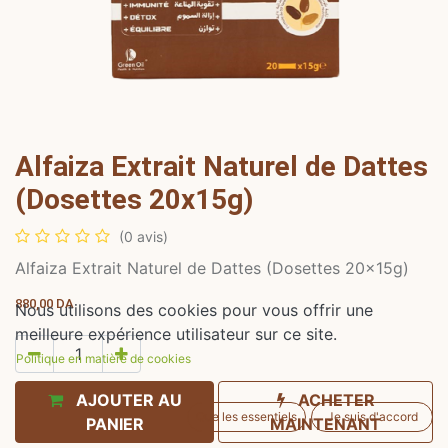
Alfaiza Extrait Naturel de Dattes
(Dosettes 20x15g)
(0 avis)
Alfaiza Extrait Naturel de Dattes (Dosettes 20x15g)
880,00
DA
Nous utilisons des cookies pour vous offrir une
meilleure expérience utilisateur sur ce site.
Politique en matière de cookies
AJOUTER AU
ACHETER
Que les essentiels
Je suis d'accord
PANIER
MAINTENANT