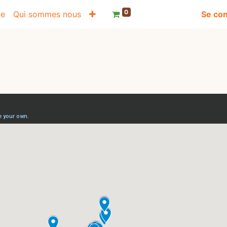
0
te
Qui sommes nous
Se co