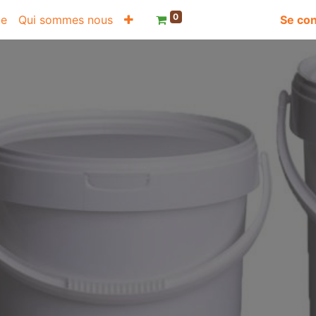
0
te
Qui sommes nous
Se co