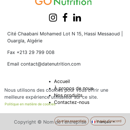
Cité Chaabani Mohamed Lot N 15, Hassi Messaoud |
Ouargla, Algérie
Fax +213 29 799 008
Email
contact@datenutrition.com
Accueil
À propos de nous
Nous utilisons des cookies pour vous offrir une
Nos produits
meilleure expérience utilisateur sur ce site.
Contactez-nous
Politique en matière de cookies
Que les essentiels
Je suis d'accord
Copyright © Nom de l'entreprise
Français