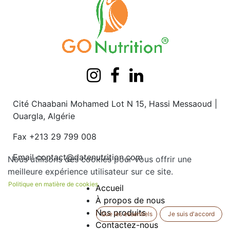
Cité Chaabani Mohamed Lot N 15, Hassi Messaoud |
Ouargla, Algérie
Fax +213 29 799 008
Email
contact@datenutrition.com
Nous utilisons des cookies pour vous offrir une
meilleure expérience utilisateur sur ce site.
Politique en matière de cookies
Accueil
À propos de nous
Nos produits
Que les essentiels
Je suis d'accord
Contactez-nous